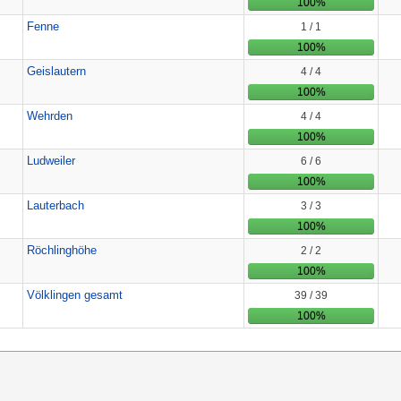
100%
Fenne
1 / 1
100%
Geislautern
4 / 4
100%
Wehrden
4 / 4
100%
Ludweiler
6 / 6
100%
Lauterbach
3 / 3
100%
Röchlinghöhe
2 / 2
100%
Völklingen gesamt
39 / 39
100%