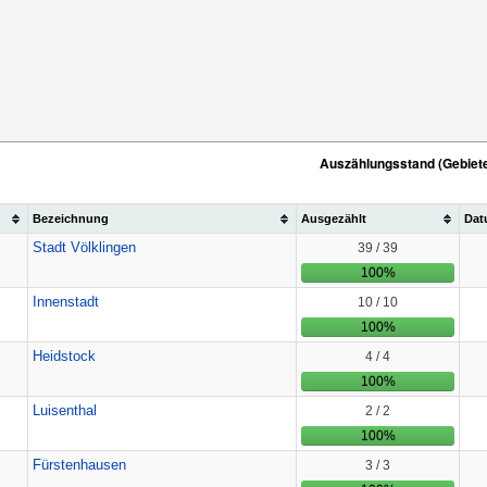
Auszählungsstand (Gebiet
Bezeichnung
Ausgezählt
Dat
Stadt Völklingen
39 / 39
100%
Innenstadt
10 / 10
100%
Heidstock
4 / 4
100%
Luisenthal
2 / 2
100%
Fürstenhausen
3 / 3