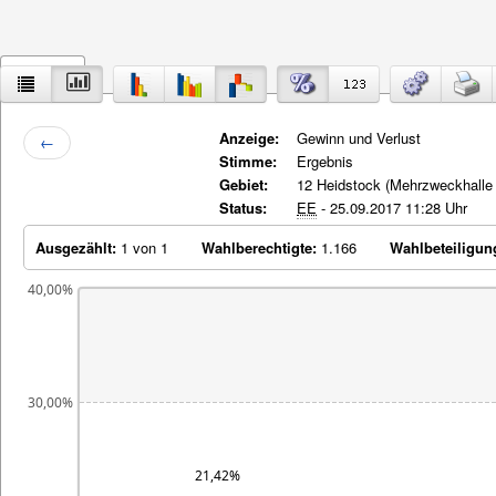
Ergebnis
Anzeige:
Gewinn und Verlust
←
Stimme:
Ergebnis
Gebiet:
12 Heidstock
(Mehrzweckhalle 
Status:
EE
- 25.09.2017 11:28 Uhr
Ausgezählt:
1 von 1
Wahlberechtigte:
1.166
Wahlbeteiligun
40,00%
30,00%
21,42%