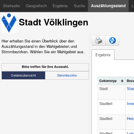
Startseite
Geografisch
Ergebnis
Suche
Auszählungsstand
L
Stadt Völklingen
Hier erhalten Sie einen Überblick über den
Auszählungsstand in den Wahlgebieten und
Stimmbezirken. Wählen Sie ein Wahlgebiet aus.
Ergebnis
Bitte treffen Sie Ihre Auswahl.
Gebietsübersicht
Stimmbezirke
Gebietstyp
Bez
Stad
Stadt
Inn
Stadtteil
Hei
Stadtteil
Luis
Stadtteil