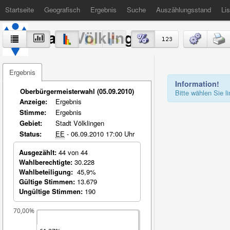
Startseite
Geografisch
Ergebnis
Suche
Auszählungsstand
Lis
Stadt Völklingen
Ergebnis
Information!
Oberbürgermeisterwahl (05.09.2010)
Bitte wählen Sie 
Anzeige:
Ergebnis
Stimme:
Ergebnis
Gebiet:
Stadt Völklingen
Status:
EE
- 06.09.2010 17:00 Uhr
Ausgezählt:
44 von 44
Wahlberechtigte:
30.228
Wahlbeteiligung:
45,9%
Gültige Stimmen:
13.679
Ungültige Stimmen:
190
70,00%