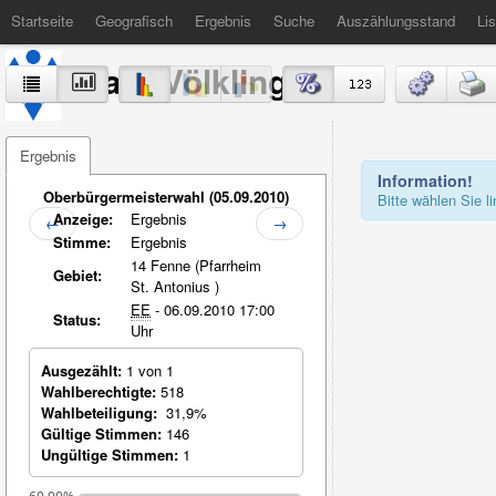
Startseite
Geografisch
Ergebnis
Suche
Auszählungsstand
Lis
Stadt Völklingen
Ergebnis
Information!
Oberbürgermeisterwahl (05.09.2010)
Bitte wählen Sie 
Anzeige:
Ergebnis
←
→
Stimme:
Ergebnis
14 Fenne
(Pfarrheim
Gebiet:
St. Antonius )
EE
- 06.09.2010 17:00
Status:
Uhr
Ausgezählt:
1 von 1
Wahlberechtigte:
518
Wahlbeteiligung:
31,9%
Gültige Stimmen:
146
Ungültige Stimmen:
1