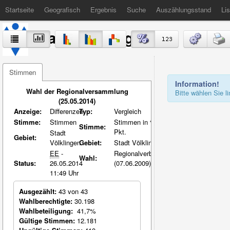
Startseite
Geografisch
Ergebnis
Suche
Auszählungsstand
Lis
Stadt Völklingen
Stimmen
Information!
Wahl der Regionalversammlung
Bitte wählen Sie 
(25.05.2014)
Anzeige:
Differenzen
Typ:
Vergleich
Stimme:
Stimmen
Stimmen in %-
Stimme:
Pkt.
Stadt
Gebiet:
Völklingen
Gebiet:
Stadt Völklingen
EE
-
Regionalverband
Wahl:
Status:
26.05.2014
(07.06.2009)
11:49 Uhr
Ausgezählt:
43 von 43
Wahlberechtigte:
30.198
Wahlbeteiligung:
41,7%
Gültige Stimmen:
12.181