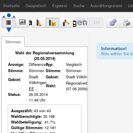
Startseite
Geografisch
Ergebnis
Suche
Auszählungsstand
Lis
Stadt Völklingen
Stimmen
Information!
Wahl der Regionalversammlung
Bitte wählen Sie 
(25.05.2014)
Anzeige:
Differenzen
Typ:
Vergleich
Stimme:
Stimmen
Stimme:
Stimmen
Stadt
Gebiet:
Stadt Völklingen
Gebiet:
Völklingen
Regionalverband
Wahl:
EE
-
(07.06.2009)
Status:
26.05.2014
11:49 Uhr
Ausgezählt:
43 von 43
Wahlberechtigte:
30.198
Wahlbeteiligung:
41,7%
Gültige Stimmen:
12.181