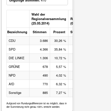
Ungültige Stimmen:
410
Wahl der
Regionalversammlung
Regionalverband
Gew
(25.05.2014)
(07.06.2009)
Verl
Bezeichnung
Stimmen
Prozent
Stimmen
Prozent
Ver
CDU
3.686
30,26 %
4.025
28,47 %
+1,
SPD
4.366
35,84 %
4.493
31,78 %
+4,
DIE LINKE
1.306
10,72 %
2.792
19,75 %
-9,
GRÜNE
678
5,57 %
680
4,81 %
+0,
NPD
490
4,02 %
587
4,15 %
-0,
AfD
770
6,32 %
X
X
+6,
Sonstige
885
7,27 %
1.560
11,03 %
-3,
Aufgrund von Rundungsdifferenzen ist es möglich, dass in
der Summierung nicht genau 100% erreicht werden.