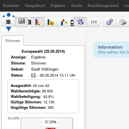
Startseite
Geografisch
Ergebnis
Suche
Auszählungsstand
Lis
Stadt Völklingen
Stimmen
Information!
Europawahl (25.05.2014)
Bitte wählen Sie 
Anzeige:
Ergebnis
Stimme:
Stimmen
Gebiet:
Stadt Völklingen
Status:
EE
- 26.05.2014 13:11 Uhr
Ausgezählt:
43 von 43
Wahlberechtigte:
28.503
Wahlbeteiligung:
43,8%
Gültige Stimmen:
12.130
Ungültige Stimmen:
350
40,00%
37,39%