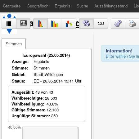
Startseite
Geografisch
Ergebnis
Suche
Auszählungsstand
Lis
Stadt Völklingen
Stimmen
Information!
Europawahl (25.05.2014)
Bitte wählen Sie 
Anzeige:
Ergebnis
Stimme:
Stimmen
Gebiet:
Stadt Völklingen
Status:
EE
- 26.05.2014 13:11 Uhr
Ausgezählt:
43 von 43
Wahlberechtigte:
28.503
Wahlbeteiligung:
43,8%
Gültige Stimmen:
12.130
Ungültige Stimmen:
350
40,00%