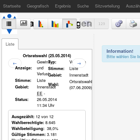
Startseite
Geografisch
Ergebnis
Suche
Sitzverteilung
Auszäh
Stadt Völklingen
Liste
Information!
Ortsratswahl (25.05.2014)
Bitte wählen Sie 
Gewinn
Typ:
Vergleich
←
→
Anzeige:
und
Stimme:
Liste
Verlust
Gebiet:
Innenstadt
Stimme:
Liste
Ortsratswahl
Wahl:
Gebiet:
Innenstadt
(07.06.2009)
EE
-
Status:
26.05.2014
11:34 Uhr
Ausgezählt:
12 von 12
Wahlberechtigte:
8.645
Wahlbeteiligung:
38,0%
Gültige Stimmen:
3.181