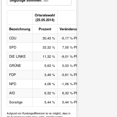
Ungültige Stimmen:
101
Ortsratswahl
(25.05.2014)
Bezeichnung
Prozent
Veränderung
CDU
30,43 %
-5,17 %-Pkt.
SPD
33,32 %
7,05 %-Pkt.
DIE LINKE
11,32 %
-9,01 %-Pkt.
GRÜNE
5,63 %
0,03 %-Pkt.
FDP
3,49 %
-3,61 %-Pkt.
NPD
4,06 %
-1,06 %-Pkt.
AfD
6,32 %
6,32 %-Pkt.
Sonstige
5,44 %
5,44 %-Pkt.
Aufgrund von Rundungsdifferenzen ist es möglich, dass in