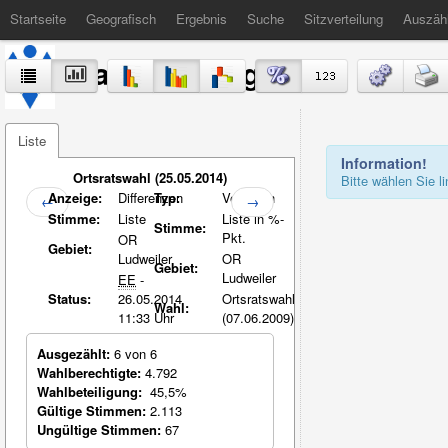
Startseite
Geografisch
Ergebnis
Suche
Sitzverteilung
Auszäh
Stadt Völklingen
Liste
Information!
Ortsratswahl (25.05.2014)
Bitte wählen Sie 
Anzeige:
Differenzen
Typ:
Vergleich
←
→
Stimme:
Liste
Liste in %-
Stimme:
Pkt.
OR
Gebiet:
Ludweiler
OR
Gebiet:
Ludweiler
EE
-
Status:
26.05.2014
Ortsratswahl
Wahl:
11:33 Uhr
(07.06.2009)
Ausgezählt:
6 von 6
Wahlberechtigte:
4.792
Wahlbeteiligung:
45,5%
Gültige Stimmen:
2.113
Ungültige Stimmen:
67