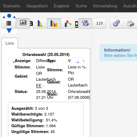
Startseite
Geografisch
Ergebnis
Suche
Sitzverteilung
Auszäh
Stadt Völklingen
Liste
Information!
Ortsratswahl (25.05.2014)
Bitte wählen Sie 
Anzeige:
Differenzen
Typ:
Vergleich
←
→
Stimme:
Liste
Liste in %-
Stimme:
Pkt.
OR
Gebiet:
Lauterbach
OR
Gebiet:
Lauterbach
EE
-
Status:
25.05.2014
Ortsratswahl
Wahl:
21:21 Uhr
(07.06.2009)
Ausgezählt:
3 von 3
Wahlberechtigte:
2.157
Wahlbeteiligung:
51,4%
Gültige Stimmen:
1.064
Ungültige Stimmen:
45