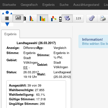
Startseite
Geografisch
Ergebnis
Suche
Auszählungsstand
Lis
Stadt Völklingen
Ergebnis
Information!
Landtagswahl (26.03.2017)
Bitte wählen Sie 
Anzeige:
Differenzen
Typ:
Vergleich
Stimme:
Ergebnis
Ergebnis in
Stimme:
%-Pkt.
Stadt
Gebiet:
Völklingen
Stadt
Gebiet:
Völklingen
EE
-
Status:
26.03.2017
Landtagswahl
Wahl:
19:19 Uhr
(25.03.2012)
Ausgezählt:
39 von 39
Wahlberechtigte:
27.855
Wahlbeteiligung:
63,1%
Gültige Stimmen:
17.318
Ungültige Stimmen:
266