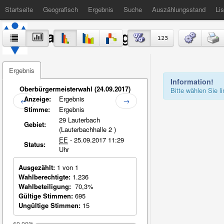
Startseite
Geografisch
Ergebnis
Suche
Auszählungsstand
Lis
Stadt Völklingen
Ergebnis
Information!
Oberbürgermeisterwahl (24.09.2017)
Bitte wählen Sie 
Anzeige:
Ergebnis
←
→
Stimme:
Ergebnis
29 Lauterbach
Gebiet:
(Lauterbachhalle 2 )
EE
- 25.09.2017 11:29
Status:
Uhr
Ausgezählt:
1 von 1
Wahlberechtigte:
1.236
Wahlbeteiligung:
70,3%
Gültige Stimmen:
695
Ungültige Stimmen:
15