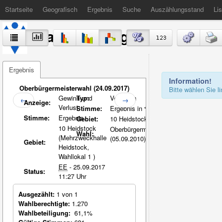
Startseite
Geografisch
Ergebnis
Suche
Auszählungsstand
Lis
Stadt Völklingen
Ergebnis
Information!
Oberbürgermeisterwahl (24.09.2017)
Bitte wählen Sie 
Gewinn und
Typ:
Vergleich
←
→
Anzeige:
Verlust
Stimme:
Ergebnis in %-Pkt.
Stimme:
Ergebnis
Gebiet:
10 Heidstock
10 Heidstock
Oberbürgermeisterwahl
Wahl:
(Mehrzweckhalle
(05.09.2010)
Gebiet:
Heidstock,
Wahllokal 1 )
EE
- 25.09.2017
Status:
11:27 Uhr
Ausgezählt:
1 von 1
Wahlberechtigte:
1.270
Wahlbeteiligung:
61,1%