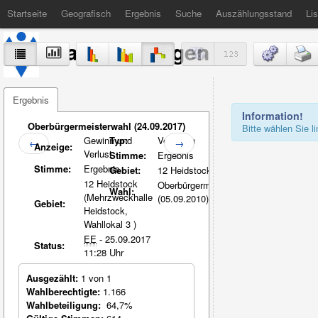
Startseite
Geografisch
Ergebnis
Suche
Auszählungsstand
Lis
Stadt Völklingen
Ergebnis
Information!
Oberbürgermeisterwahl (24.09.2017)
Bitte wählen Sie 
Gewinn und
Typ:
Vergleich
←
→
Anzeige:
Verlust
Stimme:
Ergebnis
Stimme:
Ergebnis
Gebiet:
12 Heidstock
12 Heidstock
Oberbürgermeisterwahl
Wahl:
(Mehrzweckhalle
(05.09.2010)
Gebiet:
Heidstock,
Wahllokal 3 )
EE
- 25.09.2017
Status:
11:28 Uhr
Ausgezählt:
1 von 1
Wahlberechtigte:
1.166
Wahlbeteiligung:
64,7%