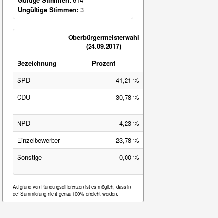
Gültige Stimmen:
614
Ungültige Stimmen:
3
Oberbürgermeisterwahl
(24.09.2017)
Bezeichnung
Prozent
Veränderung
SPD
41,21 %
21,42 %-Pkt.
CDU
30,78 %
-33,18 %-
Pkt.
NPD
4,23 %
-1,78 %-Pkt.
Einzelbewerber
23,78 %
23,78 %-Pkt.
Sonstige
0,00 %
-10,25 %-
Pkt.
Aufgrund von Rundungsdifferenzen ist es möglich, dass in
der Summierung nicht genau 100% erreicht werden.