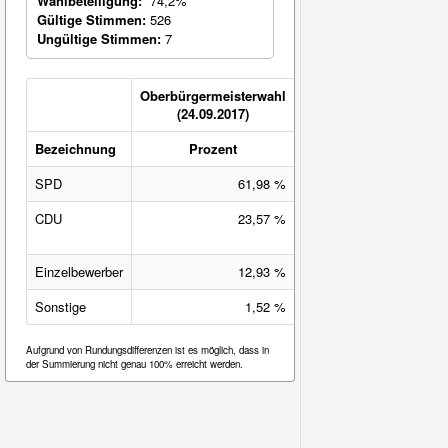
Wahlbeteiligung:
74,2%
Gültige Stimmen:
526
Ungültige Stimmen:
7
Oberbürgermeisterwahl
(24.09.2017)
Bezeichnung
Prozent
Veränderung
SPD
61,98 %
36,48 %-Pkt.
CDU
23,57 %
-41,02 %-
Pkt.
Einzelbewerber
12,93 %
12,93 %-Pkt.
Sonstige
1,52 %
-8,40 %-Pkt.
Aufgrund von Rundungsdifferenzen ist es möglich, dass in
der Summierung nicht genau 100% erreicht werden.