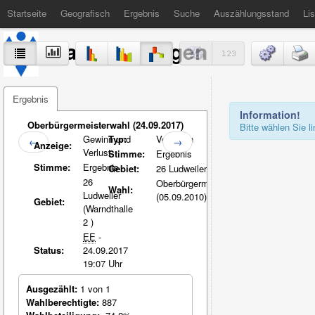
Startseite
Geografisch
Ergebnis
Suche
Auszählungsstand
Lis
Stadt Völklingen
Ergebnis
Information!
Oberbürgermeisterwahl (24.09.2017)
Bitte wählen Sie 
Gewinn und
Typ:
Vergleich
←
→
Anzeige:
Verlust
Stimme:
Ergebnis
Stimme:
Ergebnis
Gebiet:
26 Ludweiler
26
Oberbürgermeisterwahl
Wahl:
Ludweiler
(05.09.2010)
Gebiet:
(Warndthalle
2 )
EE
-
Status:
24.09.2017
19:07 Uhr
Ausgezählt:
1 von 1
Wahlberechtigte:
887