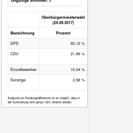
Ungültige Stimmen:
5
Oberbürgermeisterwahl
(24.09.2017)
Bezeichnung
Prozent
Veränderung
SPD
65,12 %
32,94 %-Pkt.
CDU
21,96 %
-32,06 %-
Pkt.
Einzelbewerber
10,34 %
10,34 %-Pkt.
Sonstige
2,58 %
-11,21 %-
Pkt.
Aufgrund von Rundungsdifferenzen ist es möglich, dass in
der Summierung nicht genau 100% erreicht werden.