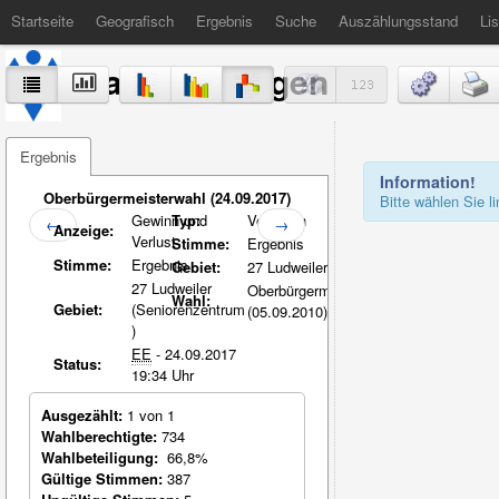
Startseite
Geografisch
Ergebnis
Suche
Auszählungsstand
Lis
Stadt Völklingen
Ergebnis
Information!
Oberbürgermeisterwahl (24.09.2017)
Bitte wählen Sie 
Gewinn und
Typ:
Vergleich
←
→
Anzeige:
Verlust
Stimme:
Ergebnis
Stimme:
Ergebnis
Gebiet:
27 Ludweiler
27 Ludweiler
Oberbürgermeisterwahl
Wahl:
Gebiet:
(Seniorenzentrum
(05.09.2010)
)
EE
- 24.09.2017
Status:
19:34 Uhr
Ausgezählt:
1 von 1
Wahlberechtigte:
734
Wahlbeteiligung:
66,8%
Gültige Stimmen:
387