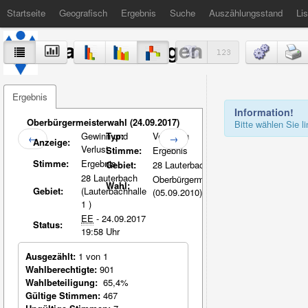
Startseite
Geografisch
Ergebnis
Suche
Auszählungsstand
Lis
Stadt Völklingen
Ergebnis
Information!
Oberbürgermeisterwahl (24.09.2017)
Bitte wählen Sie 
Gewinn und
Typ:
Vergleich
←
→
Anzeige:
Verlust
Stimme:
Ergebnis
Stimme:
Ergebnis
Gebiet:
28 Lauterbach
28 Lauterbach
Oberbürgermeisterwahl
Wahl:
Gebiet:
(Lauterbachhalle
(05.09.2010)
1 )
EE
- 24.09.2017
Status:
19:58 Uhr
Ausgezählt:
1 von 1
Wahlberechtigte:
901
Wahlbeteiligung:
65,4%
Gültige Stimmen:
467