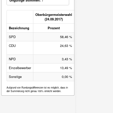
Ungültige Stimmen:
7
Oberbürgermeisterwahl
(24.09.2017)
Bezeichnung
Prozent
Veränderung
SPD
58,46 %
35,14 %-Pkt.
CDU
24,63 %
-39,22 %-
Pkt.
NPD
3,43 %
-1,23 %-Pkt.
Einzelbewerber
13,49 %
13,49 %-Pkt.
Sonstige
0,00 %
-8,16 %-Pkt.
Aufgrund von Rundungsdifferenzen ist es möglich, dass in
der Summierung nicht genau 100% erreicht werden.