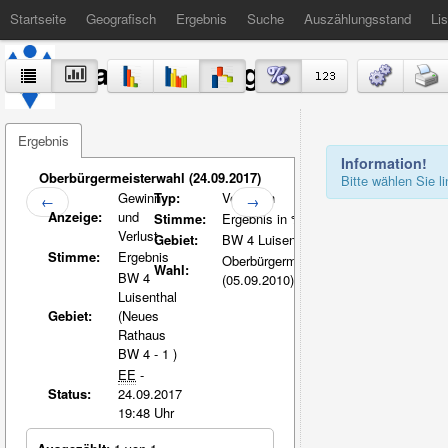
Startseite
Geografisch
Ergebnis
Suche
Auszählungsstand
Lis
Stadt Völklingen
Ergebnis
Information!
Oberbürgermeisterwahl (24.09.2017)
Bitte wählen Sie 
Gewinn
Typ:
Vergleich
←
→
Anzeige:
und
Stimme:
Ergebnis in %-Pkt.
Verlust
Gebiet:
BW 4 Luisenthal
Stimme:
Ergebnis
Oberbürgermeisterwahl
Wahl:
BW 4
(05.09.2010)
Luisenthal
Gebiet:
(Neues
Rathaus
BW 4 - 1 )
EE
-
Status:
24.09.2017
19:48 Uhr