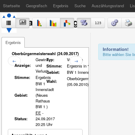
Startseite
Geografisch
Ergebnis
Suche
Auszählungsstand
Lis
Stadt Völklingen
Ergebnis
Information!
Oberbürgermeisterwahl (24.09.2017)
Bitte wählen Sie 
Gewinn
Typ:
Vergleich
←
→
Anzeige:
und
Stimme:
Ergebnis in %-Pkt.
Verlust
Gebiet:
BW 1 Innenstadt
Stimme:
Ergebnis
Oberbürgermeisterwahl
Wahl:
BW 1
(05.09.2010)
Innenstadt
Gebiet:
(Neues
Rathaus
BW 1 )
EE
-
Status:
24.09.2017
20:25 Uhr