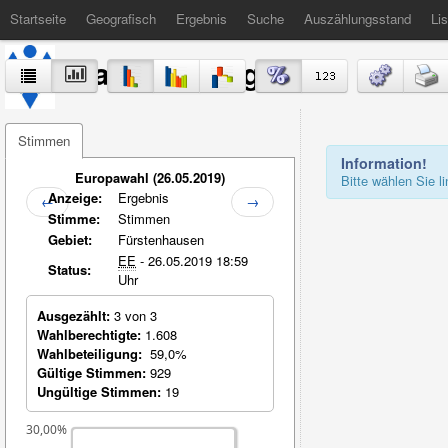
Startseite
Geografisch
Ergebnis
Suche
Auszählungsstand
Lis
Stadt Völklingen
Stimmen
Information!
Europawahl (26.05.2019)
Bitte wählen Sie 
Anzeige:
Ergebnis
←
→
Stimme:
Stimmen
Gebiet:
Fürstenhausen
EE
- 26.05.2019 18:59
Status:
Uhr
Ausgezählt:
3 von 3
Wahlberechtigte:
1.608
Wahlbeteiligung:
59,0%
Gültige Stimmen:
929
Ungültige Stimmen:
19
30,00%