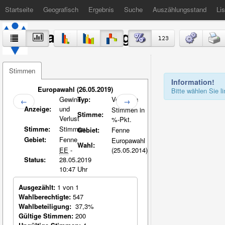
Startseite
Geografisch
Ergebnis
Suche
Auszählungsstand
Lis
Stadt Völklingen
Stimmen
Information!
Europawahl (26.05.2019)
Bitte wählen Sie 
Gewinn
Typ:
Vergleich
←
→
Anzeige:
und
Stimmen in
Stimme:
Verlust
%-Pkt.
Stimme:
Stimmen
Gebiet:
Fenne
Gebiet:
Fenne
Europawahl
Wahl:
EE
-
(25.05.2014)
Status:
28.05.2019
10:47 Uhr
Ausgezählt:
1 von 1
Wahlberechtigte:
547
Wahlbeteiligung:
37,3%
Gültige Stimmen:
200