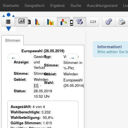
Startseite
Geografisch
Ergebnis
Suche
Auszählungsstand
Lis
Stadt Völklingen
Stimmen
Information!
Europawahl (26.05.2019)
Bitte wählen Sie 
Gewinn
Typ:
Vergleich
←
→
Anzeige:
und
Stimmen in
Stimme:
Verlust
%-Pkt.
Stimme:
Stimmen
Gebiet:
Wehrden
Gebiet:
Wehrden
Europawahl
Wahl:
EE
-
(25.05.2014)
Status:
28.05.2019
10:52 Uhr
Ausgezählt:
4 von 4
Wahlberechtigte:
3.232
Wahlbeteiligung:
50,8%
Gültige Stimmen:
1.615