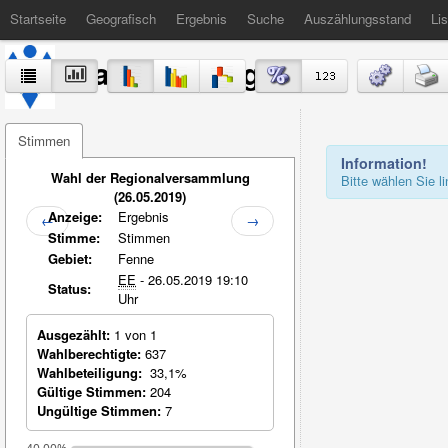
Startseite
Geografisch
Ergebnis
Suche
Auszählungsstand
Lis
Stadt Völklingen
Stimmen
Information!
Wahl der Regionalversammlung
Bitte wählen Sie 
(26.05.2019)
Anzeige:
Ergebnis
←
→
Stimme:
Stimmen
Gebiet:
Fenne
EE
- 26.05.2019 19:10
Status:
Uhr
Ausgezählt:
1 von 1
Wahlberechtigte:
637
Wahlbeteiligung:
33,1%
Gültige Stimmen:
204
Ungültige Stimmen:
7