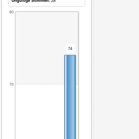
Ungültige Stimmen:
28
80
74
70