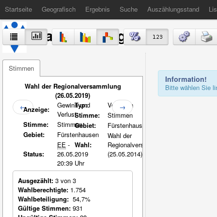
Startseite
Geografisch
Ergebnis
Suche
Auszählungsstand
Lis
Stadt Völklingen
Stimmen
Information!
Wahl der Regionalversammlung
Bitte wählen Sie 
(26.05.2019)
Gewinn und
Typ:
Vergleich
←
→
Anzeige:
Verlust
Stimme:
Stimmen
Stimme:
Stimmen
Gebiet:
Fürstenhausen
Gebiet:
Fürstenhausen
Wahl der
EE
-
Wahl:
Regionalversammlung
Status:
26.05.2019
(25.05.2014)
20:39 Uhr
Ausgezählt:
3 von 3
Wahlberechtigte:
1.754
Wahlbeteiligung:
54,7%
Gültige Stimmen:
931