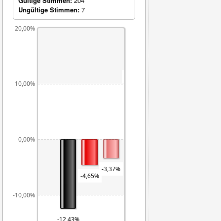
Gültige Stimmen:
204
Ungültige Stimmen:
7
20,00%
9,38%
10,00%
5,00%
4,83%
3,17%
0,00%
-1,
-3,37%
-4,65%
-10,00%
-12,43%