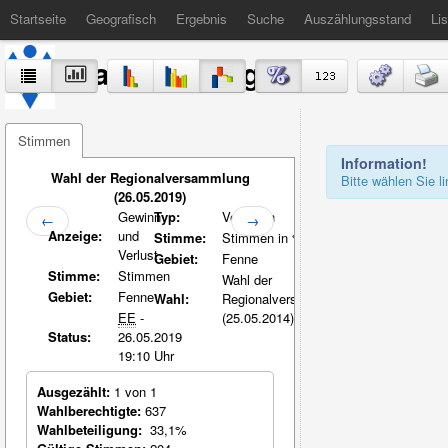
Startseite
Geografisch
Ergebnis
Suche
Auszählungsstand
Lis
Stadt Völklingen
Stimmen
Information!
Wahl der Regionalversammlung
Bitte wählen Sie 
(26.05.2019)
Gewinn
Typ:
Vergleich
←
→
Anzeige:
und
Stimme:
Stimmen in %-Pkt.
Verlust
Gebiet:
Fenne
Stimme:
Stimmen
Wahl der
Gebiet:
Fenne
Wahl:
Regionalversammlung
EE
-
(25.05.2014)
Status:
26.05.2019
19:10 Uhr
Ausgezählt:
1 von 1
Wahlberechtigte:
637
Wahlbeteiligung:
33,1%