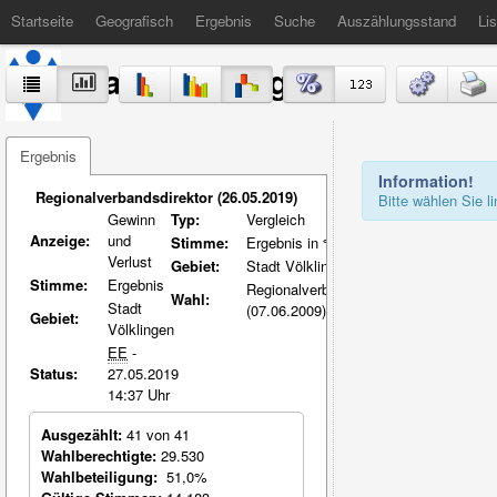
Startseite
Geografisch
Ergebnis
Suche
Auszählungsstand
Lis
Stadt Völklingen
Ergebnis
Information!
Regionalverbandsdirektor (26.05.2019)
Bitte wählen Sie 
Gewinn
Typ:
Vergleich
Anzeige:
und
Stimme:
Ergebnis in %-Pkt.
Verlust
Gebiet:
Stadt Völklingen
Stimme:
Ergebnis
Regionalverbandsdirektor
Wahl:
Stadt
(07.06.2009)
Gebiet:
Völklingen
EE
-
Status:
27.05.2019
14:37 Uhr
Ausgezählt:
41 von 41
Wahlberechtigte:
29.530
Wahlbeteiligung:
51,0%