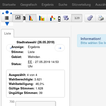
Startseite
Geografisch
Ergebnis
Suche
Sitzverteilung
Auszäh
Stadt Völklingen
Liste
Information!
Stadtratswahl (26.05.2019)
Bitte wählen Sie 
Anzeige:
Ergebnis
←
→
Stimme:
Liste
Gebiet:
Wehrden
EE
- 27.05.2019 14:53
Status:
Uhr
Ausgezählt:
4 von 4
Wahlberechtigte:
3.621
Wahlbeteiligung:
46,0%
Gültige Stimmen:
1.628
Ungültige Stimmen:
39
700