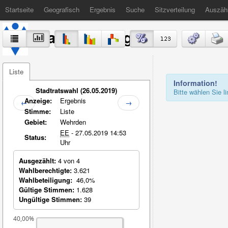
Startseite
Geografisch
Ergebnis
Suche
Sitzverteilung
Auszäh
Stadt Völklingen
Liste
Information!
Stadtratswahl (26.05.2019)
Bitte wählen Sie 
Anzeige:
Ergebnis
←
→
Stimme:
Liste
Gebiet:
Wehrden
EE
- 27.05.2019 14:53
Status:
Uhr
Ausgezählt:
4 von 4
Wahlberechtigte:
3.621
Wahlbeteiligung:
46,0%
Gültige Stimmen:
1.628
Ungültige Stimmen:
39
40,00%