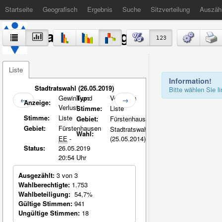
Startseite
Geografisch
Ergebnis
Suche
Sitzverteilung
Auszäh
Stadt Völklingen
Liste
Information!
Stadtratswahl (26.05.2019)
Bitte wählen Sie 
Gewinn und
Typ:
Vergleich
←
→
Anzeige:
Verlust
Stimme:
Liste
Stimme:
Liste
Gebiet:
Fürstenhausen
Gebiet:
Fürstenhausen
Stadtratswahl
Wahl:
EE
-
(25.05.2014)
Status:
26.05.2019
20:54 Uhr
Ausgezählt:
3 von 3
Wahlberechtigte:
1.753
Wahlbeteiligung:
54,7%
Gültige Stimmen:
941
Ungültige Stimmen:
18