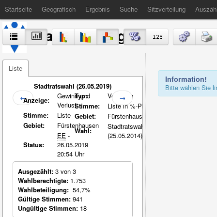
Startseite
Geografisch
Ergebnis
Suche
Sitzverteilung
Auszäh
Stadt Völklingen
Liste
Information!
Stadtratswahl (26.05.2019)
Bitte wählen Sie 
Gewinn und
Typ:
Vergleich
←
→
Anzeige:
Verlust
Stimme:
Liste in %-Pkt.
Stimme:
Liste
Gebiet:
Fürstenhausen
Gebiet:
Fürstenhausen
Stadtratswahl
Wahl:
EE
-
(25.05.2014)
Status:
26.05.2019
20:54 Uhr
Ausgezählt:
3 von 3
Wahlberechtigte:
1.753
Wahlbeteiligung:
54,7%
Gültige Stimmen:
941
Ungültige Stimmen:
18