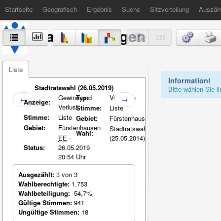
Startseite
Geografisch
Ergebnis
Suche
Sitzverteilung
Auszäh
Stadt Völklingen
Liste
Information!
Stadtratswahl (26.05.2019)
Bitte wählen Sie 
Gewinn und
Typ:
Vergleich
←
→
Anzeige:
Verlust
Stimme:
Liste
Stimme:
Liste
Gebiet:
Fürstenhausen
Gebiet:
Fürstenhausen
Stadtratswahl
Wahl:
EE
-
(25.05.2014)
Status:
26.05.2019
20:54 Uhr
Ausgezählt:
3 von 3
Wahlberechtigte:
1.753
Wahlbeteiligung:
54,7%
Gültige Stimmen:
941
Ungültige Stimmen:
18