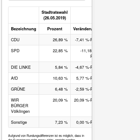
Stadtratswahl
(26.05.2019)
Bezeichnung
Prozent
Veränderung
CDU
26,89 %
-7,41 %-Pkt.
SPD
22,85 %
-11,18 %-
Pkt.
DIE LINKE
5,84 %
-4,67 %-Pkt.
AfD
10,63 %
5,77 %-Pkt.
GRÜNE
6,48 %
-2,59 %-Pkt.
WIR
20,09 %
20,09 %-Pkt.
BÜRGER
Völklingen
Sonstige
7,23 %
0,00 %-Pkt.
Aufgrund von Rundungsdifferenzen ist es möglich, dass in