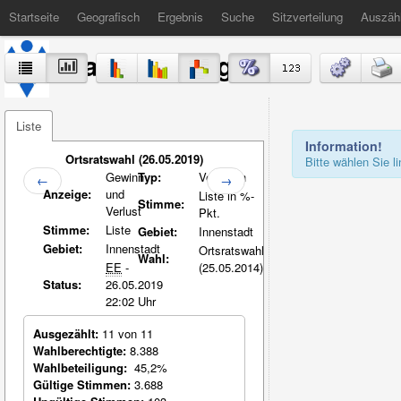
Startseite
Geografisch
Ergebnis
Suche
Sitzverteilung
Auszäh
Stadt Völklingen
Liste
Information!
Ortsratswahl (26.05.2019)
Bitte wählen Sie 
Gewinn
Typ:
Vergleich
←
→
Anzeige:
und
Liste in %-
Stimme:
Verlust
Pkt.
Stimme:
Liste
Gebiet:
Innenstadt
Gebiet:
Innenstadt
Ortsratswahl
Wahl:
EE
-
(25.05.2014)
Status:
26.05.2019
22:02 Uhr
Ausgezählt:
11 von 11
Wahlberechtigte:
8.388
Wahlbeteiligung:
45,2%
Gültige Stimmen:
3.688